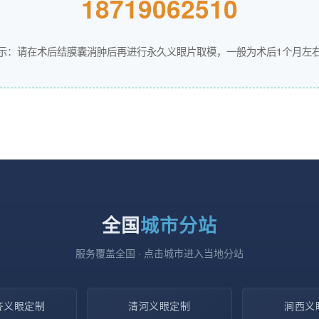
18719062510
示：请在术后结膜囊消肿后再进行永久义眼片取模，一般为术后1个月左
全国
城市分站
服务覆盖全国 · 点击城市进入当地分站
齐义眼定制
清河义眼定制
涧西义