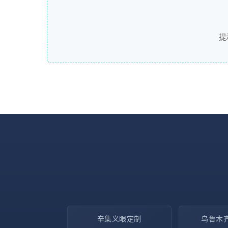
提
辛集义眼定制
乌鲁木