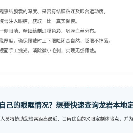
观察结膜囊的深度、是否有结膜粘连及眼台运动度。
模膏注入眼腔，获取一比一真实倒模。
一侧眼睛，精细绘制虹膜色彩、巩膜血丝分布。
缘厚度，确保佩戴时上下眼睑闭合自然、眨眼不掉落。
镜面手工抛光，消除微小毛刺，实现无感佩戴。
自己的眼眶情况？想要快速查询龙岩本地
服人员将协助您检索距离最近、口碑优良的义眼定制体验点，并