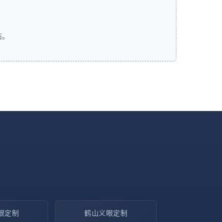
右。
眼定制
鹤山义眼定制