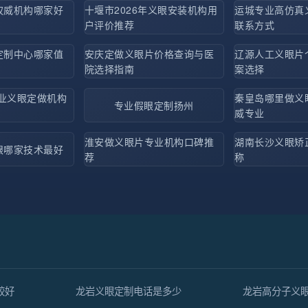
权威机构哪家好
十堰市2026年义眼安装机构用
运城专业高仿真
户评价推荐
联系方式
定制中心哪家值
安庆定做义眼片价格查询与医
辽源人工义眼片
院选择指南
案选择
专业义眼定做机构
秦皇岛哪里做义
专业假眼定制扬州
威专业
淮安做义眼片专业机构口碑推
湖南长沙义眼矫
眼哪家技术最好
荐
称
较好
龙岩义眼定制电话是多少
龙岩高分子义