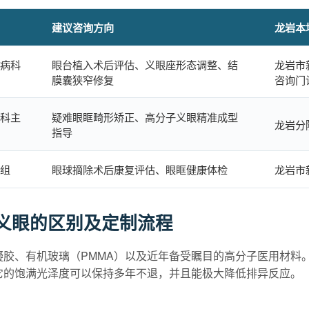
建议咨询方向
龙岩本
病科
眼台植入术后评估、义眼座形态调整、结
龙岩市
膜囊狭窄修复
咨询门
科主
疑难眼眶畸形矫正、高分子义眼精准成型
龙岩分
指导
组
眼球摘除术后康复评估、眼眶健康体检
龙岩市
通义眼的区别及定制流程
胶、有机玻璃（PMMA）以及近年备受瞩目的高分子医用材料。
它的饱满光泽度可以保持多年不退，并且能极大降低排异反应。