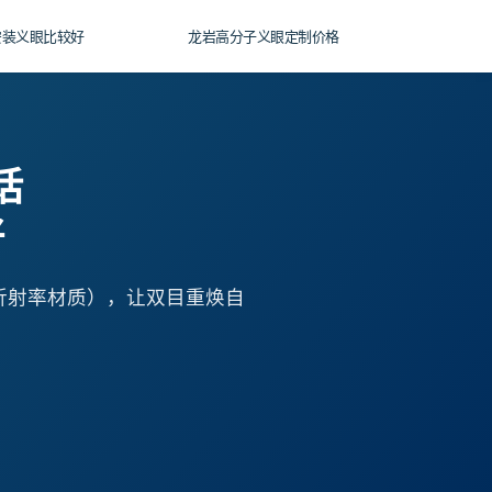
安装义眼比较好
龙岩高分子义眼定制价格
话
好
高折射率材质），让双目重焕自